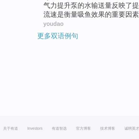
气力
提升
泵
的
水
输送量
反映了提
流速
是
衡量
吸
鱼
效果
的
重要
因素
youdao
更多双语例句
关于有道
Investors
有道智选
官方博客
技术博客
诚聘英