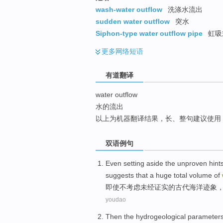
top
wash-water outflow
洗涤水流出
sudden water outflow
突水
Siphon-type water outflow pipe
虹吸
更多
网络短语
有道翻译
water outflow
水的流出
以上为机器翻译结果，长、整句建议使用
双语例句
Even
setting aside the
unproven
hint
suggests that
a
huge
total volume of
即使
不
考虑未经证实
的
古代
海洋
迹象
youdao
Then
the
hydrogeological
parameter