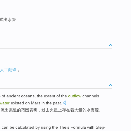
式出水管
人工翻译
。
s
of
ancient
oceans
, the
extent
of the
outflow
channels
water
existed
on
Mars
in the past
.
，
流出
渠道
的
范围
表明
，
过去
火星
上
存在着
大量
的
水资源
。
s
can be
calculated
by
using
the
Theis
Formula
with
Step-