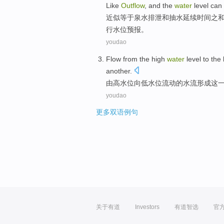
Like
Outflow
, and the
water
level
can 
近似等于泉水排泄
和
抽水延续时间之和
行
水位
预报
。
youdao
Flow
from
the
high
water
level
to
the
another
.
由
高
水位
向
低
水位
流动
的水流
形成
这
youdao
更多双语例句
关于有道
Investors
有道智选
官