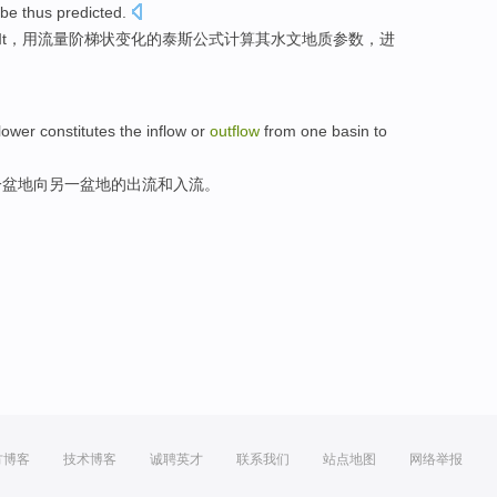
be thus
predicted
.
t，
用
流量阶梯状变化
的
泰
斯
公式
计算
其
水文地质
参数
，进
lower
constitutes
the
inflow
or
outflow
from
one
basin
to
一
盆地
向
另一
盆地的出流和
入流
。
方博客
技术博客
诚聘英才
联系我们
站点地图
网络举报