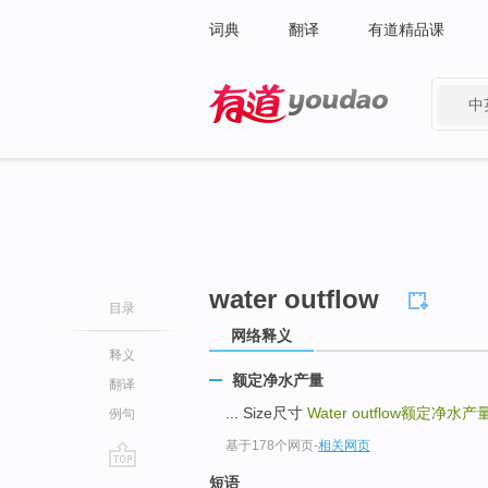
词典
翻译
有道精品课
中
有道 - 网易旗下搜索
water outflow
目录
网络释义
释义
额定净水产量
翻译
... Size尺寸
Water outflow
额定净水产
例句
基于178个网页
-
相关网页
go
短语