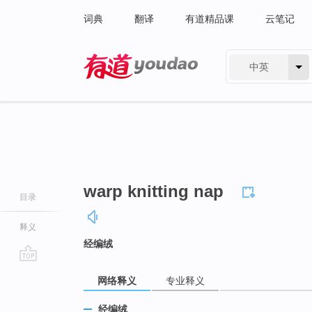
词典
翻译
有道精品课
云笔记
中英
有道 - 网易旗下搜索
warp knitting nap
目录
释义
经编绒
go
网络释义
专业释义
top
经编绒