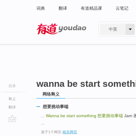
词典
翻译
有道精品课
云笔记
中英
有道 - 网易旗下搜索
wanna be start someth
目录
网络释义
释义
想要挑动事端
翻译
...
Wanna be start something
想要挑动事端
Jam 困
...
go
基于1个网页
-
相关网页
top