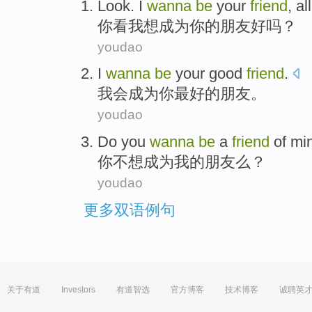
Look
.
I
wanna
be
your
friend
, al
你看
我
想
成为
你
的
朋友
好吗？
youdao
I
wanna
be
your
good
friend
.
我会
成为
你
最好
的
朋友
。
youdao
Do you
wanna
be
a
friend
of
mi
你
不想
成为
我
的
朋友
么？
youdao
更多双语例句
关于有道
Investors
有道智选
官方博客
技术博客
诚聘英