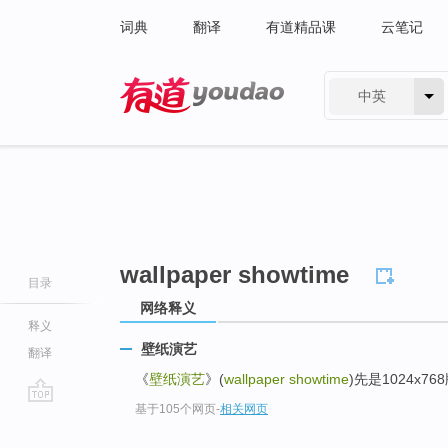
词典
翻译
有道精品课
云笔记
中英
有道 - 网易旗下搜索
wallpaper showtime
目录
网络释义
释义
壁纸演艺
翻译
《
壁纸演艺
》(
wallpaper showtime
)先是1024x76
基于105个网页
-
相关网页
go
top