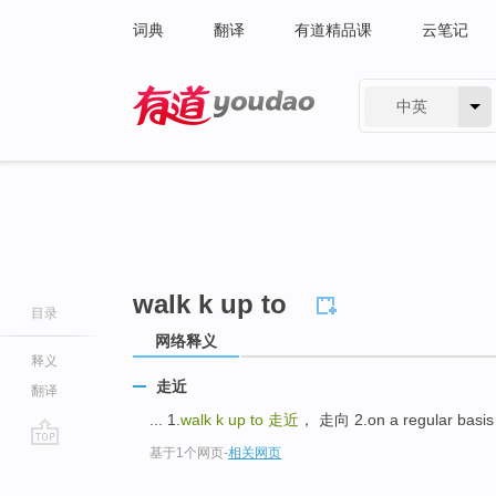
词典
翻译
有道精品课
云笔记
中英
有道 - 网易旗下搜索
walk k up to
目录
网络释义
释义
走近
翻译
... 1.
walk k up to
走近
， 走向 2.on a regular ba
基于1个网页
-
相关网页
go
top