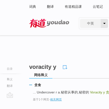
词典
翻译
有道精品课
云笔记
中英
有道 - 网易旗下搜索
voracity y
目录
网络释义
释义
贪食
翻译
... Undercover r a.秘密从事的,秘密的
Voracity y
基于1个网页
-
相关网页
go
top