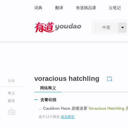
词典
翻译
有道精品课
云笔记
中英
有道 - 网易旗下搜索
voracious hatchling
目录
网络释义
释义
贪餮幼雏
翻译
... Cauldron Haze 鼎镬迷雾
Voracious Hatchling
基于12个网页
-
相关网页
go
top