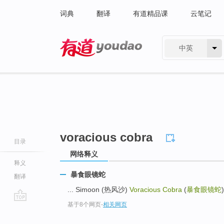
词典
翻译
有道精品课
云笔记
中英
有道 - 网易旗下搜索
voracious cobra
目录
网络释义
释义
暴食眼镜蛇
翻译
... Simoon (热风沙)
Voracious Cobra
(
暴食眼镜蛇
基于8个网页
-
相关网页
go
top