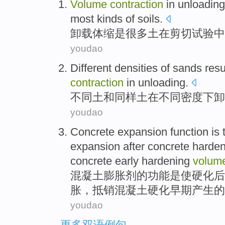
Volume
contraction
in
unloading
most
kinds
of
soils
.
卸
载体缩
是
很多
土
在
剪切
试验
中
youdao
Different
densities
of sands resu
contraction
in
unloading
.
不同
土和同样土
在
不同
密度
下卸
youdao
Concrete
expansion
function
is
expansion
after
concrete
harden
concrete
early
hardening
volum
混凝土
膨胀
剂的
功能
是
使
硬化
后
胀，抵销混凝土硬化
早期
产生的
youdao
更多双语例句