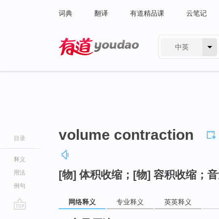
词典
翻译
有道精品课
云笔记
中英
有道 - 网易旗下搜索
volume contraction
目录
释义
[物] 体积收缩；[物] 容积收缩；
用法
例句
网络释义
专业释义
英英释义
go