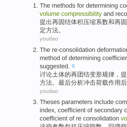
The
methods
for determining
co
volume
compressibility
and
reco
提出再
固结
体积
压缩
系数
和
再固
定
方法
。
youdao
The re-consolidation
deformatio
method
of
determining
coefficie
suggested
.
讨论
土体
的
再团结
变形
规律，提
方法
。
最后分析
冲击荷载作用后
youdao
Theses
parameters
include
com
index,
coefficient
of
secondary
c
coefficient of
re
consolidation
v
这些
参数
包括
压缩
指数
、
回弹
指