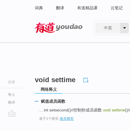
词典
翻译
有道精品课
云笔记
中英
有道 - 网易旗下搜索
void settime
目录
网络释义
释义
赋值成员函数
翻译
... int setsecond()//控制秒成员函数
void settime
()/
基于1个网页
-
相关网页
go
top