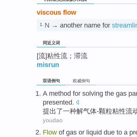
viscous flow
N
→ another name for
streamli
1.
同近义词
[流]粘性流；滞流
misrun
双语例句
权威例句
A
method
for
solving
the
gas
par
presented
.
提出了
一种
解
气体
-颗粒
粘性
流
youdao
Flow
of
gas
or
liquid
due to
a
pr