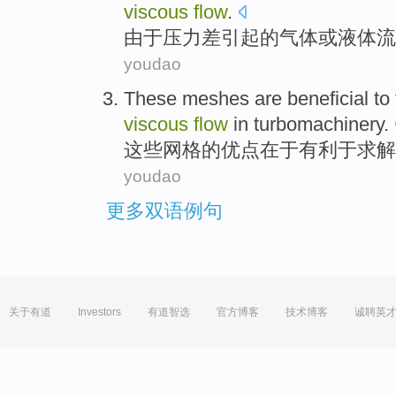
viscous
flow
.
由于
压力
差
引起
的
气体
或
液体
流
youdao
These
meshes
are
beneficial to
viscous
flow
in
turbomachinery
.
这些
网格
的
优点在于
有利于
求解
youdao
更多双语例句
关于有道
Investors
有道智选
官方博客
技术博客
诚聘英