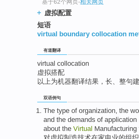
基于62个网页
-
相关网页
top
虚拟配置
短语
virtual boundary collocation m
有道翻译
virtual collocation
虚拟搭配
以上为机器翻译结果，长、整句
双语例句
The
type
of
organization
, the
wo
and
the
demands
of
application
about
the
Virtual
Manufacturing
对
虚拟
制造
技术
在
家电业
的
组织