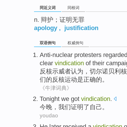
同近义词
同根词
n. 辩护；证明无罪
apology
,
justification
双语例句
权威例句
Anti-nuclear
protesters
regarded
clear
vindication
of
their
campai
反
核
示威者
认为，
切尔诺贝利核
们
的
反核
运动
是正确的。
《牛津词典》
Tonight
we
got
vindication
.
今晚
，
我们
证明
了
自己。
youdao
He
later
received a
vindication
o