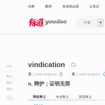
词典
翻译
有道精品课
云笔记
中英
有道 - 网易旗下搜索
vindication
目录
英
[ˌvɪndɪˈkeɪʃ(ə)n]
美
[ˌvɪndɪˈkeɪʃ(ə)n]
释义
n. 辩护；证明无罪
用法
例句
网络释义
专业释义
英英释义
go