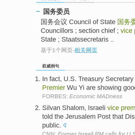
国务委员
国务会议 Council of State
国务
Councillors ; section chief ;
vice
State ; Staatssecretaris ..
基于1个网页
-
相关网页
权威例句
In fact, U.S. Treasury Secreta
Premier
Wu Yi are showing goo
FORBES:
Economic MADness
Silvan Shalom, Israeli
vice
prem
told the Jerusalem Post that Di
public.
CNN:
Former Israeli PM calls for U.S