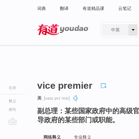
词典
翻译
有道精品课
云笔记
中英
有道 - 网易旗下搜索
vice premier
目录
美
[vaɪs prɪˈmɪr]
释义
副总理：某些国家政府中的高级
例句
导政府的某些部门或职能。
go
top
网络释义
专业释义