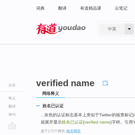
词典
翻译
有道精品课
云笔记
中英
有道 - 网易旗下搜索
verified name
目录
网络释义
释义
姓名已认证
翻译
例句
...灰色的认证标志基本上类似于Twitter的核查标记
就展开显示
姓名已认证
(
verified name
)字样。引用Y
基于172个网页
-
相关网页
go