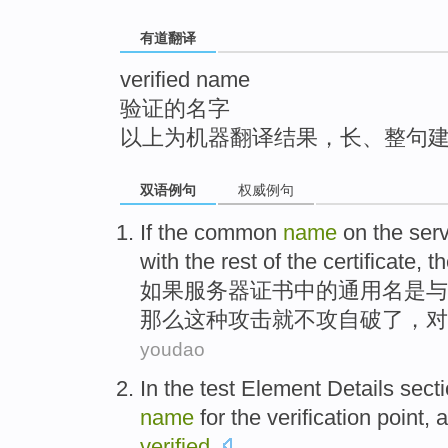
top
有道翻译
verified name
验证的名字
以上为机器翻译结果，长、整句
双语例句
权威例句
If
the
common
name
on the
ser
with
the rest
of the
certificate
, t
如果
服务器
证书
中的
通用
名
是
与
那么
这种
攻击
就
不攻自破了
，对
youdao
In
the
test
Element
Details
sect
name
for
the
verification
point
,
a
verified
.