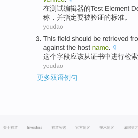
在
测试
编辑器
的
Test
Element
De
称
，
并
指定
要
被
验证
的
标准
。
youdao
This
field
should be
retrieved
fr
against the
host
name
.
这个
字段
应该
从
证书
中进行检索
youdao
更多双语例句
关于有道
Investors
有道智选
官方博客
技术博客
诚聘英