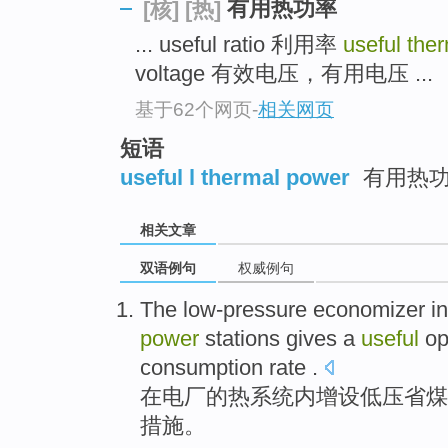
有用热功率
[核]
[热]
... useful ratio 利用率
useful the
voltage 有效电压，有用电压 ...
基于62个网页
-
相关网页
短语
useful l thermal power
有用热
相关文章
双语例句
权威例句
The low-pressure
economizer
in
power
stations gives a
useful
op
consumption
rate .
在
电厂
的
热
系统
内增设低压
省
煤
措施。