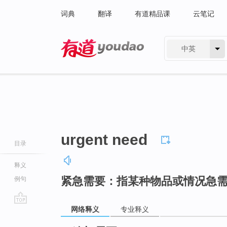
词典
翻译
有道精品课
云笔记
中英
有道 - 网易旗下搜索
urgent need
目录
释义
紧急需要：指某种物品或情况急
例句
网络释义
专业释义
go
top