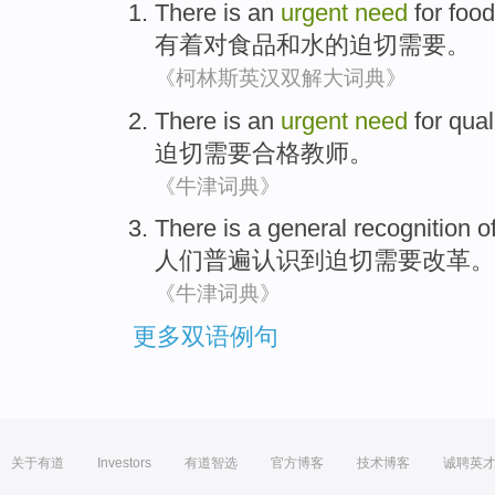
There is
an
urgent
need
for
food
有着
对
食品
和
水
的
迫切
需要
。
《柯林斯英汉双解大词典》
There is an
urgent
need
for
qual
迫切
需要
合格
教师
。
《牛津词典》
There
is a general
recognition
o
人们
普遍
认识
到
迫切
需要
改革
。
《牛津词典》
更多双语例句
关于有道
Investors
有道智选
官方博客
技术博客
诚聘英