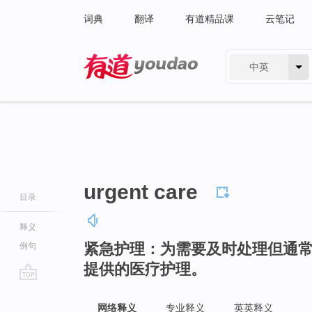
词典
翻译
有道精品课
云笔记
中英
有道 - 网易旗下搜索
urgent care
目录
释义
紧急护理：为需要及时处理但通
例句
提供的医疗护理。
go
top
网络释义
专业释义
英英释义