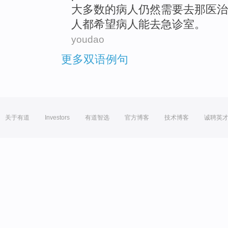
大多数
的
病人
仍然需要
去
那
医治
人
都
希望
病人能去急诊室。
youdao
更多双语例句
关于有道
Investors
有道智选
官方博客
技术博客
诚聘英