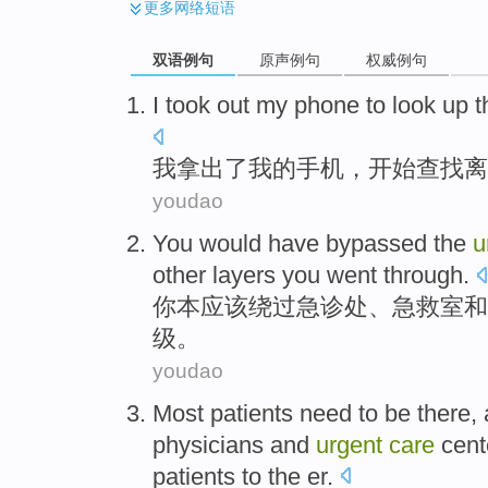
更多
网络短语
双语例句
原声例句
权威例句
I
took out
my
phone
to look
up
t
我
拿出
了
我
的
手机
，
开始
查找
离
youdao
You
would have bypassed
the
u
other
layers
you
went through.
你
本
应该
绕过急诊处、
急救室
和
级
。
youdao
Most
patients
need
to
be
there
,
physicians
and
urgent
care
cent
patients
to the er.