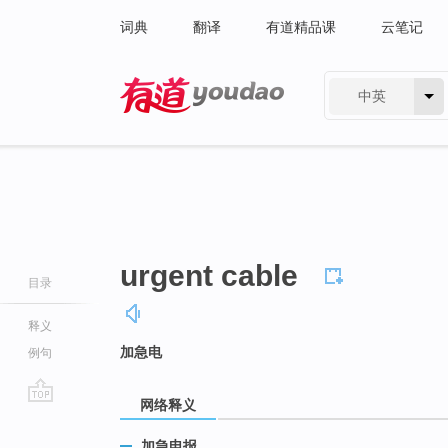
词典
翻译
有道精品课
云笔记
中英
有道 - 网易旗下搜索
urgent cable
目录
释义
加急电
例句
网络释义
go
top
加急电报