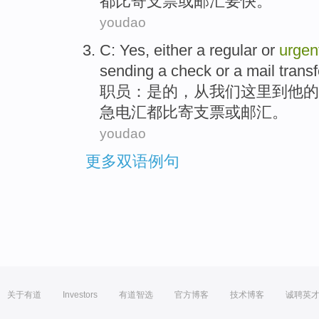
都
比
寄
支票
或
邮汇
要快。
youdao
C
:
Yes
,
either a
regular
or
urgen
sending
a check
or
a
mail
trans
职员
：
是的
，
从
我们
这里
到
他的
急
电汇
都
比
寄
支票
或
邮汇
。
youdao
更多双语例句
关于有道
Investors
有道智选
官方博客
技术博客
诚聘英