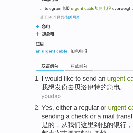
... telegram电报
urgent cable
加急电报
overweight
基于148个网页
-
相关网页
急电
加急电
短语
an urgent cable
加急电报
双语例句
权威例句
I
would like
to
send
an
urgent
c
我
想
发
份去贝洛伊特的
急电
。
youdao
Yes
,
either a
regular
or
urgent
c
sending
a check
or
a
mail
trans
是的
，
从
我们这里
到
他的银行，