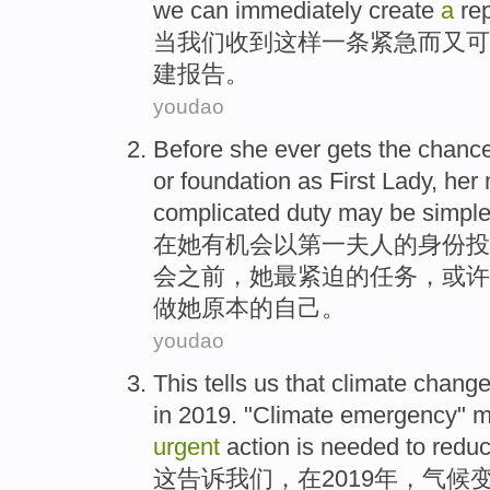
we
can
immediately
create
a
re
当
我们
收到这样
一条
紧急
而
又可
建
报告。
youdao
Before
she
ever gets the
chanc
or
foundation
as
First
Lady
,
her
complicated
duty
may
be
simple
在
她
有机会
以
第一
夫人
的身份
投
会
之前，
她
最
紧迫
的任务，
或许
做
她原本的自己。
youdao
T
his tells us that climate chan
in 2019. "Climate emergency"
urgent
action is needed to redu
这
告诉我们，在2019年，气