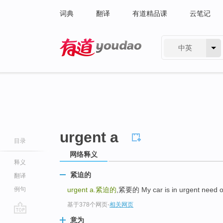
词典
翻译
有道精品课
云笔记
中英
有道 - 网易旗下搜索
urgent a
目录
网络释义
释义
紧迫的
翻译
例句
urgent a.
紧迫的
,紧要的 My car is in urgent nee
基于378个网页
-
相关网页
go
意为