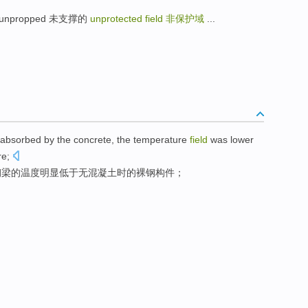
 unpropped 未支撑的
unprotected field
非保护域
...
 absorbed
by the
concrete
, the
temperature
field
was lower
re
;
钢梁的
温度
明显
低于无混凝土时
的
裸
钢
构件；