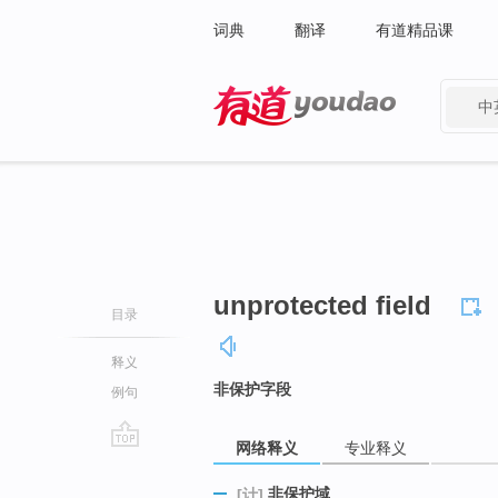
词典
翻译
有道精品课
中
有道 - 网易旗下搜索
unprotected field
目录
释义
非保护字段
例句
网络释义
专业释义
go
top
非保护域
[计]