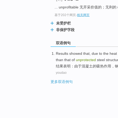
... unprofitable 无开采价值的；无利的
基于202个网页
-
相关网页
未受护栏
非保护字段
双语例句
Results
showed that
,
due
to
the
heat
than that
of
unprotected
steel
structu
结果
表明
：
由于
混凝土
的
吸热
作用，
youdao
更多双语例句