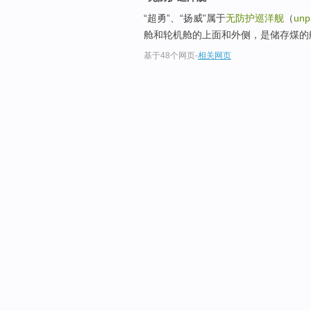
“超勇”、“扬威”属于
无防护巡洋舰
（
unp
舱和轮机舱的上面和外侧，是储存煤的舱
基于48个网页
-
相关网页