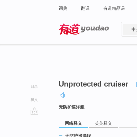
词典
翻译
有道精品课
中
有道 - 网易旗下搜索
Unprotected cruiser
目录
释义
无防护巡洋舰
go
网络释义
英英释义
top
无防护巡洋舰