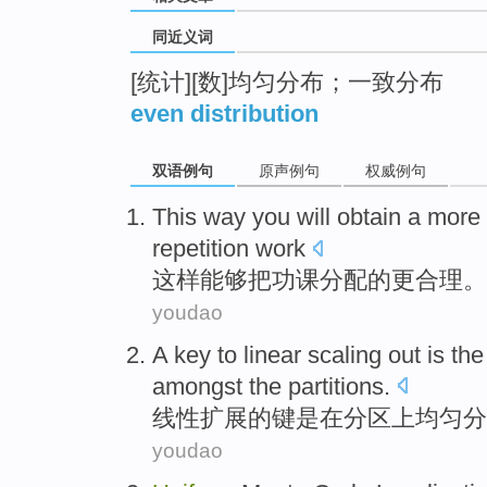
同近义词
[统计][数]均匀分布；一致分布
even distribution
双语例句
原声例句
权威例句
This way
you will
obtain
a more
repetition work
这样
能够
把功课
分配
的
更
合理。
youdao
A
key
to
linear
scaling out
is
th
amongst
the partitions.
线性
扩展
的
键
是
在分区
上
均匀
分
youdao