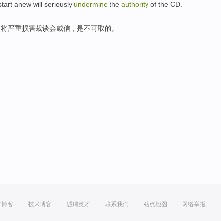
start
anew
will
seriously
undermine
the
authority
of
the CD.
，
将
严重
损害
裁谈会
威信
，
是
不可取
的。
方博客
技术博客
诚聘英才
联系我们
站点地图
网络举报