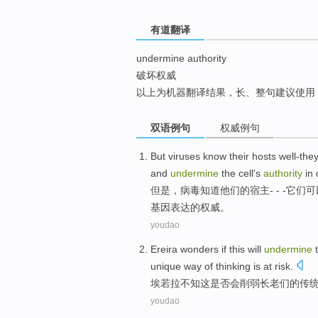
top
有道翻译
undermine authority
破坏权威
以上为机器翻译结果，长、整句建议使用
双语例句
权威例句
But
viruses
know
their
hosts well-the
and
undermine
the
cell
's
authority
in
但是
，
病毒
知道
他们的
宿主
- - -它们
可
基因表达
的
权威
。
youdao
Ereira wonders
if
this
will
undermine
unique
way
of
thinking
is at risk.
埃
若
拉不知
这
是否
会
削弱
长老们
的
传
youdao