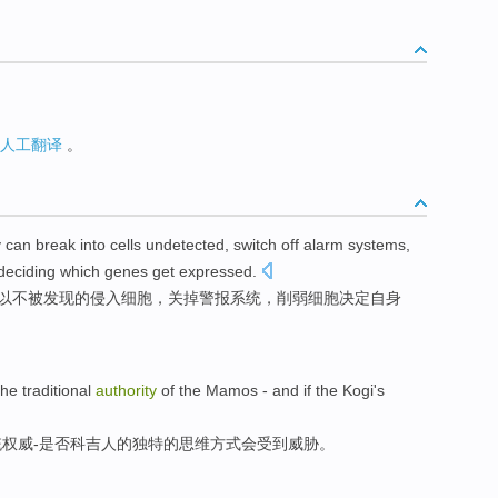
人工翻译
。
y
can
break into
cells
undetected,
switch off
alarm
systems
,
deciding
which genes
get
expressed
.
以
不被发现的侵入
细胞
，
关掉
警报
系统
，
削弱
细胞
决定
自身
the
traditional
authority
of
the Mamos
- and
if
the
Kogi
's
统
权威
-
是否
科吉人
的
独特
的
思维
方式
会受到威胁。