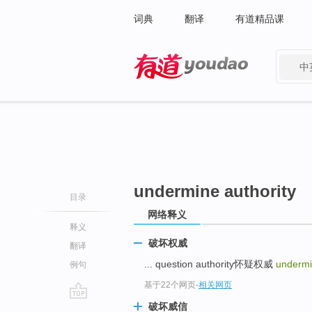
词典
翻译
有道精品课
中
有道 - 网易旗下搜索
undermine authority
目录
网络释义
释义
破坏权威
翻译
... question authority怀疑权威
undermi
例句
基于22个网页
-
相关网页
破坏威信
go