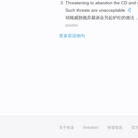
Threatening to
abandon
the
CD
and 
Such threats
are
unacceptable
.
动辄
威胁
抛弃
裁谈会
另起炉灶
的
做法
youdao
更多双语例句
关于有道
Investors
有道智选
官