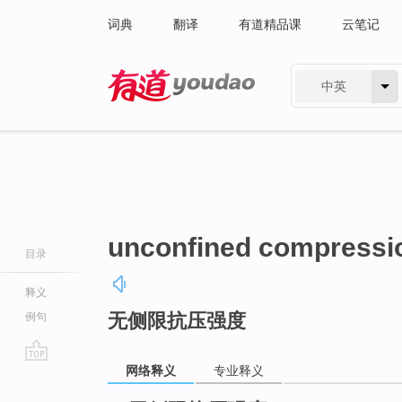
词典
翻译
有道精品课
云笔记
中英
有道 - 网易旗下搜索
unconfined compressio
目录
释义
无侧限抗压强度
例句
网络释义
专业释义
go
top