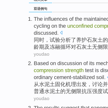
双语例句
The
influences
of
the maintaine
cycling
on
the
unconfined
compr
discussed
.
同时
，
试验
分析了养护
石灰
土
的
龄期
及冻融
循环
对
石灰土无侧
限
youdao
Based
on
discussion
of its
mech
compression
strength
test
is di
ordinary
cement-stabilized soil
.
从
水泥土固化
机理
出发，
讨论
并
普通
水泥土的
无
侧限
抗压
强度
试
youdao
The results
suggest that
nanome