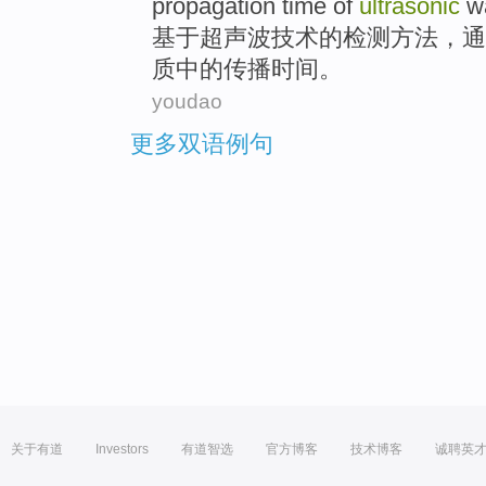
propagation
time
of
ultrasonic
w
基于
超声波
技术
的
检测
方法
，
通
质
中的
传播
时间
。
youdao
更多双语例句
关于有道
Investors
有道智选
官方博客
技术博客
诚聘英