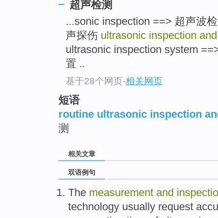
超声检测
...sonic inspection ==
声探伤
ultrasonic inspection a
ultrasonic inspection sy
置 ..
基于28个网页
-
相关网页
短语
routine ultrasonic inspection 
测
相关文章
双语例句
The
measurement
and
inspecti
technology
usually
request accu