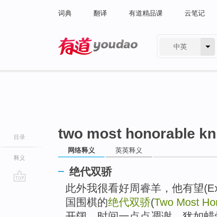
词典
翻译
有道精品课
云笔记
中英
有道 - 网易旗下搜索
two most honorable kn
目录
网络释义
英英释义
释义
绝代双骄
此外我很看好周睿羊，他有望(Exp
go
top
国围棋的
绝代双骄
(
Two Most Hon
开阔，时间一点点凋谢，犹如蜡