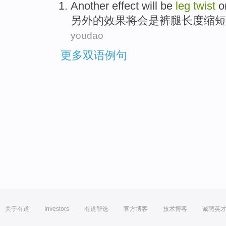
Another
effect
will
be
leg
twist
o
另外
的
效果
将会
是
裤腿
长度缩短
youdao
更多双语例句
关于有道
Investors
有道智选
官方博客
技术博客
诚聘英