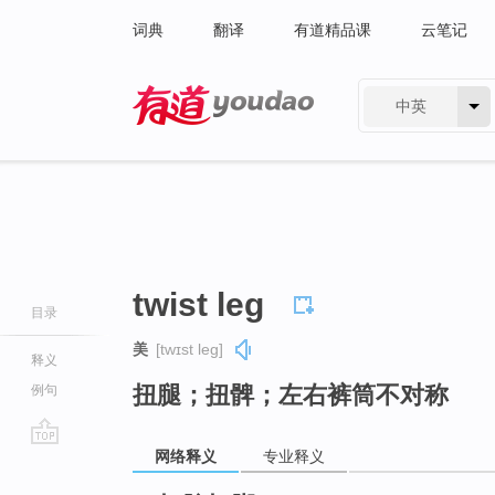
词典
翻译
有道精品课
云笔记
中英
有道 - 网易旗下搜索
twist leg
目录
美
[twɪst leɡ]
释义
扭腿；扭髀；左右裤筒不对称
例句
网络释义
专业释义
go
top