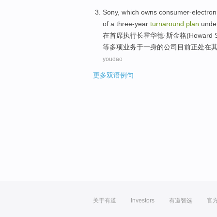
Sony
, which owns consumer-electron
of a
three-year
turnaround
plan
unde
在
首席
执行长
霍华德
·斯金格(Howard 
等
多项业务
于一身的公司目前正处在
youdao
更多双语例句
关于有道
Investors
有道智选
官