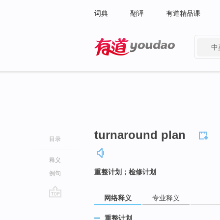
词典
翻译
有道精品课
中
有道 - 网易旗下搜索
turnaround plan
目录
释义
重整计划；检修计划
例句
网络释义
专业释义
go
top
重整计划