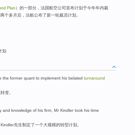
und Plan
）的一部分，法国航空公司宣布计划于今年年内裁
。两个多月后，法航公布了新一轮裁员计划。
计划
e
the former quant to
implement
his
belated
turnaround
底
转变
。
ty
and
knowledge
of
his
firm
,
Mr
Kindler
took
his time
，
Kindler
先生
制定了
一个
大规模的
转型
计划
。