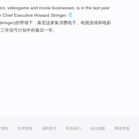
ics,
videogame
and
movie
businesses
, is in
the last
year
r
Chief
Executive
Howard
Stringer
.
Stringer)的带领下，
索尼
这家集消费电子、
电视游戏
和
电影
其三年
扭亏
计划
中的
最后
一
年
。
方博客
技术博客
诚聘英才
联系我们
站点地图
网络举报