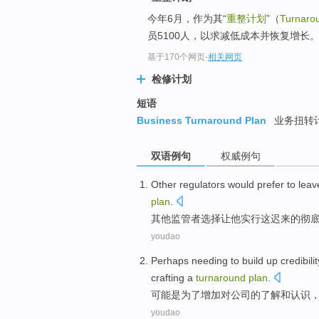
今年6月，作为其“
重整计划
”（
Turnaro
员5100人，以求减低成本并恢复增长
基于170个网页
-
相关网页
检修计划
短语
Business Turnaround Plan
业务扭转
双语例句
权威例句
Other
regulators
would prefer to
leav
plan
.
其他
监管者
选择
让
他
实行
这迟来的彻
youdao
Perhaps
needing
to
build
up
credibili
crafting
a
turnaround
plan
.
可能是
为了
增加
对
公司
的
了解
和
认识
youdao