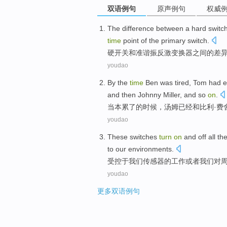
双语例句
原声例句
权威
The
difference between
a
hard
switc
time
point
of
the primary
switch
.
硬
开关
和
准
谐振
反激
变换器
之间
的
差
youdao
B
y the
time
Ben was tired, Tom had 
and then Johnny Miller, and so
on
.
当
本累了的时候，汤姆已经和比利·费
youdao
These
switches
turn
on
and
off
all th
to
our environments
.
受控
于
我们
传感器的
工作
或者我们
对
youdao
更多双语例句