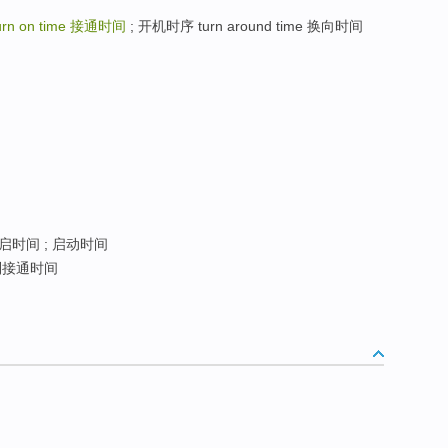
urn on time
接通时间
; 开机时序 turn around time 换向时间
开启时间 ; 启动时间
接通时间