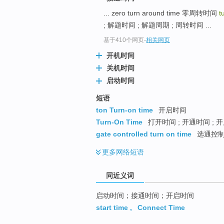
top
... zero turn around time 零周转时间
t
; 解题时间 ; 解题周期 ; 周转时间 ...
基于410个网页
-
相关网页
开机时间
关机时间
启动时间
短语
ton Turn-on time
开启时间
Turn-On Time
打开时间 ; 开通时间 ; 
gate controlled turn on time
选通控制
更多
网络短语
同近义词
启动时间；接通时间；开启时间
start time
,
Connect Time