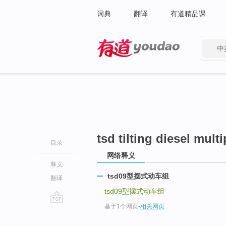
词典
翻译
有道精品课
中
有道 - 网易旗下搜索
tsd tilting diesel multi
目录
网络释义
释义
tsd09型摆式动车组
翻译
tsd09型摆式动车组
基于1个网页
-
相关网页
go
top