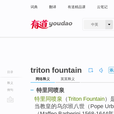
词典
翻译
有道精品课
云笔记
中英
有道 - 网易旗下搜索
triton fountain
添
目录
网络释义
英英释义
释义
特里同喷泉
例句
特里同喷泉
（
Triton Fountain
）
当教皇的乌尔班八世（Pope Urb
go
top
（Maffeo Barberini 1568-1644