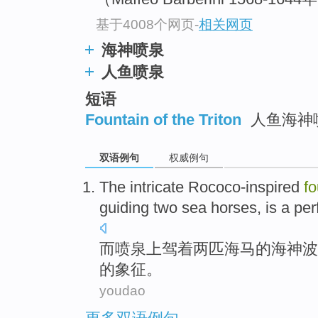
基于4008个网页
-
相关网页
海神喷泉
人鱼喷泉
短语
Fountain of the Triton
人鱼海神
双语例句
权威例句
The intricate Rococo-inspired
fo
guiding
two
sea horses,
is
a
per
而
喷泉
上驾着
两
匹海马
的
海神
波
的
象征
。
youdao