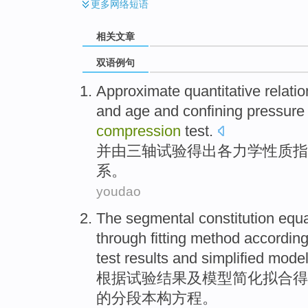
更多
网络短语
相关文章
双语例句
Approximate
quantitative
relati
and
age
and
confining
pressur
compression
test
.
并
由
三
轴
试验得出各
力学
性质
指
系
。
youdao
The
segmental
constitution
equa
through
fitting
method
according
test
results
and
simplified
mode
根据
试验
结果
及
模型
简化
拟合
得
的
分段本
构
方程
。