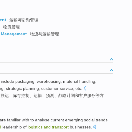
ent
运输与后勤管理
物流管理
rt Management
物流与运输管理
include
packaging
,
warehousing
,
material
handling
,
ng
,
strategic
planning
,
customer
service
,
etc
.
料
搬运
、
库存
控制
、
运输
、
预测
、
战略
计划
和
客户
服务
等方
are familiar
with
to
analyse
current emerging
social
trends
d
leadership
of
logistics
and
transport
businesses
.