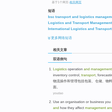
基于1个网页
-
相关网页
短语
bsc transport and logistics managem
Logistics and Transport Management
International Logistics and Transpo
更多
网络短语
相关文章
双语例句
Logistics
operation
and
management
inventory
control
,
transport
,
forecasti
物流
操作
和
管理
包括
包装
、
仓储
、
物
面
。
youdao
Use
an
organisation
or
business
you
and
how
they
affect
management
an