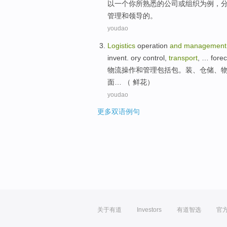
以
一个
你
所
熟悉
的
公司
或
组织
为
例，
管理
和
领导
的。
youdao
Logistics
operation
and
management
invent. ory
control
,
transport
, …
forec
物流
操作
和
管理
包括
包
。装、
仓储
、
面
… （ 鲜花）
youdao
更多双语例句
关于有道
Investors
有道智选
官