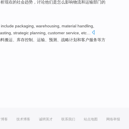
分析
现在
的
社会
趋势
，讨论
他们
是
怎么
影响
物流
和
运输
部门的
include
packaging
,
warehousing
,
material
handling
,
asting
,
strategic
planning
,
customer
service
,
etc
…
物料
搬运
、库存
控制
、
运输
、
预测
、
战略
计划
和
客户
服务
等方
方博客
技术博客
诚聘英才
联系我们
站点地图
网络举报