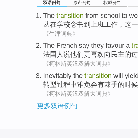
双语例句
原声例句
权威例句
The
transition
from
school
to
wo
从在
学校念书
到
上班工作
，
这
一
《牛津词典》
The
French
say
they
favour a
tr
法国人
说
他们
更
喜欢
向
民主
的
过
《柯林斯英汉双解大词典》
Inevitably
the
transition
will
yiel
转型过程
中
难免
会
有
棘手
的时候
《柯林斯英汉双解大词典》
更多双语例句