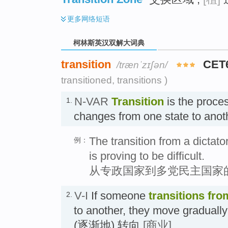
更多
网络短语
柯林斯英汉双解大词典
transition
CET
/trænˈzɪʃən/
transitioned, transitions )
N-VAR
Transition
is the proce
1.
changes from one state to ano
The transition from a dictat
例：
is proving to be difficult.
从专政国家到多党民主国家
V-I
If someone
transitions
fro
2.
to another, they move gradually
(逐渐地) 转向
[商业]