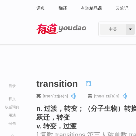
词典
翻译
有道精品课
云笔记
中英
有道 - 网易旗下搜索
transition
目录
英
[trænˈzɪʃ(ə)n]
美
[trænˈzɪʃ(ə)n]
释义
n. 过渡，转变；（分子生物）
权威词典
用法
跃迁，转变
例句
v. 转变，过渡
[ 复数 transitions 第三人称单数 tran