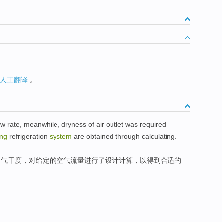
人工翻译
。
ow rate
, meanwhile,
dryness
of
air
outlet was
required
,
ing
refrigeration
system
are obtained
through
calculating
.
出气
干度，对给定的
空气
流量
进行
了
设计计算
，以
得到
合适
的