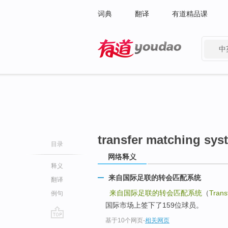
词典
翻译
有道精品课
中
有道 - 网易旗下搜索
transfer matching sys
目录
网络释义
释义
来自国际足联的转会匹配系统
翻译
来自国际足联的转会匹配系统
（
Trans
例句
国际市场上签下了159位球员。
基于10个网页
-
相关网页
go