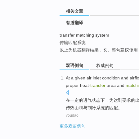
top
相关文章
有道翻译
transfer matching system
传输匹配系统
以上为机器翻译结果，长、整句建议使用
双语例句
权威例句
At
a given
air inlet
condition
and
airfl
proper
heat-
transfer
area
and
match
在
一定
的
进气
状态下
，为达到
要求
的
传热
面积
与
制冷
系统
的
匹配
。
youdao
更多双语例句