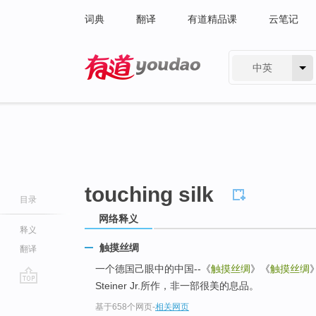
词典
翻译
有道精品课
云笔记
中英
有道 - 网易旗下搜索
touching silk
目录
网络释义
释义
触摸丝绸
翻译
一个德国己眼中的中国--《
触摸丝绸
》《
触摸丝绸
Steiner Jr.所作，非一部很美的息品。
go
基于658个网页
-
相关网页
top