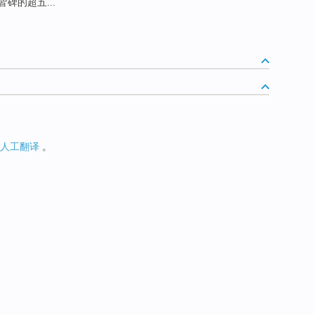
碑的超五...
人工翻译
。