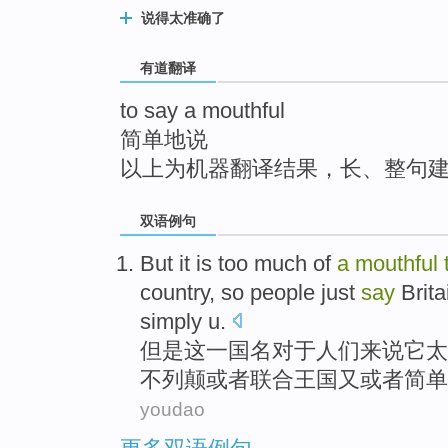
top
说得太准确了
有道翻译
to say a mouthful
简单地说
以上为机器翻译结果，长、整句
双语例句
But
it
is
too much
of
a
mouthful
country,
so
people
just
say
Brita
simply
u
.
但是
这
一
国名
对于
人们
来说它
太
不列颠
或者
联合
王国
又
或者
简单
youdao