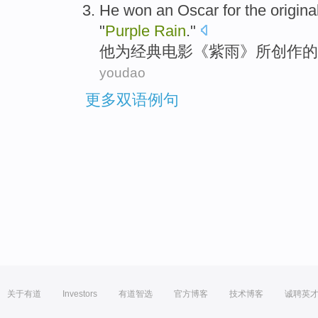
He
won
an Oscar
for
the
origina
"
Purple
Rain
."
他
为
经典
电影
《
紫
雨》所
创作
的
youdao
更多双语例句
关于有道
Investors
有道智选
官方博客
技术博客
诚聘英