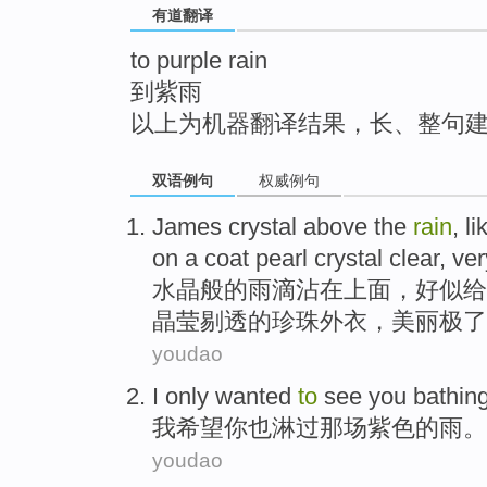
有道翻译
top
to purple rain
到紫雨
以上为机器翻译结果，长、整句
双语例句
权威例句
James
crystal
above the
rain
, l
on
a
coat
pearl
crystal
clear,
ver
水晶
般的
雨滴
沾
在
上面
，好似
给
晶莹
剔透的
珍珠
外衣
，美丽
极了
youdao
I
only wanted
to
see
you
bathin
我
希望
你
也
淋
过那场
紫色
的雨。
youdao