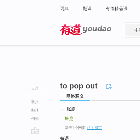
词典
翻译
有道精品课
中
有道 - 网易旗下搜索
to pop out
目录
网络释义
释义
胀崩
翻译
胀崩
例句
基于1个网页
-
相关网页
go
短语