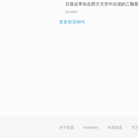
日落后率先
在
西方
天空
中
出现
的
三
颗
youdao
更多双语例句
关于有道
Investors
有道智选
官