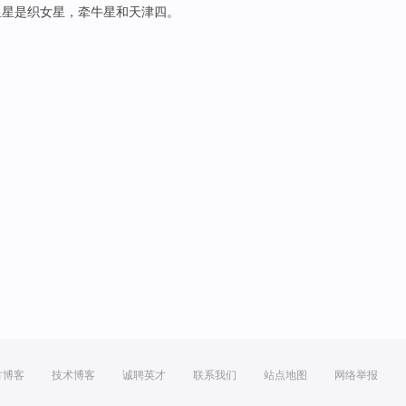
星星
是
织女星
，
牵牛星
和
天津
四。
方博客
技术博客
诚聘英才
联系我们
站点地图
网络举报