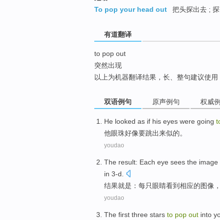
top
To pop your head out
把头探出去 ; 
有道翻译
to pop out
突然出现
以上为机器翻译结果，长、整句建议使用
双语例句
原声例句
权威
He
looked
as if
his eyes were
going
t
他
眼珠
好像
要
跳出
来似的
。
youdao
The result
:
Each
eye
sees
the
image
in 3-d
.
结果
就是：
每
只眼睛
看到
相应
的
图像
youdao
The first
three
stars
to
pop
out
into y