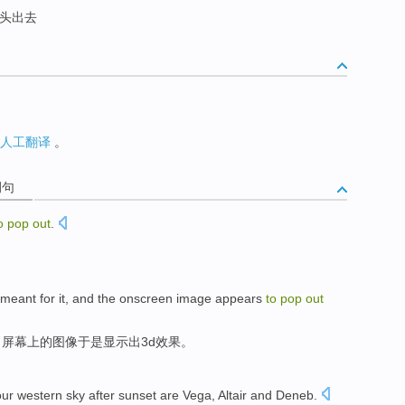
探头出去
人工翻译
。
例句
o
pop
out
.
meant for it, and
the onscreen
image
appears
to
pop
out
，
屏幕
上的图像于是
显示
出
3
d效果。
our
western
sky
after
sunset
are
Vega
,
Altair
and
Deneb
.