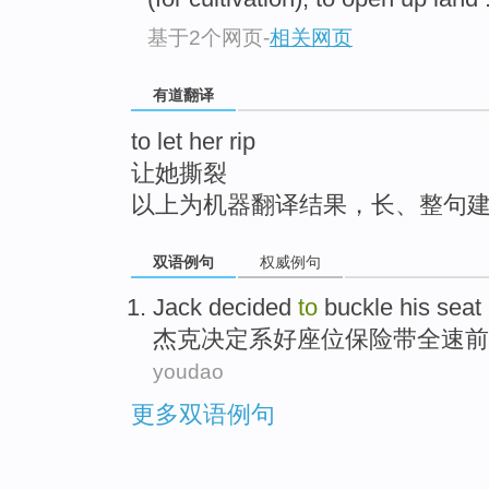
top
基于2个网页
-
相关网页
有道翻译
to let her rip
让她撕裂
以上为机器翻译结果，长、整句
双语例句
权威例句
Jack
decided
to
buckle his
seat
杰克
决定
系好
座位
保险带
全速前
youdao
更多双语例句