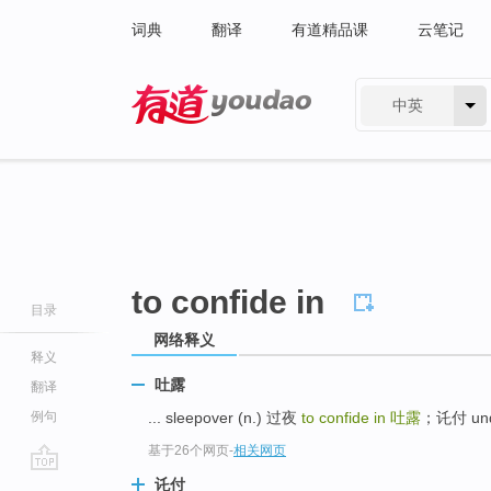
词典
翻译
有道精品课
云笔记
中英
有道 - 网易旗下搜索
to confide in
目录
网络释义
释义
吐露
翻译
例句
... sleepover (n.) 过夜
to confide in
吐露
；讬付 un
基于26个网页
-
相关网页
go
讬付