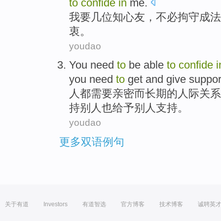
to
confide
in
me.
我
要
几
位知心
友
，不必
拘
守成法
衷。
youdao
You
need
to
be
able
to
confide
i
you need
to
get
and
give
suppor
人
都需要
亲密而长期的人际关系
持别人
也
给予
别人支持。
youdao
更多双语例句
关于有道
Investors
有道智选
官方博客
技术博客
诚聘英