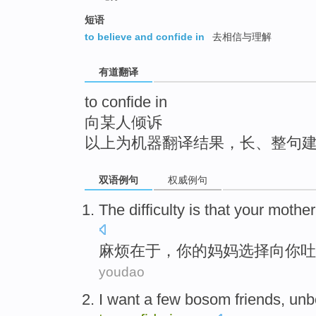
top
短语
to believe and confide in
去相信与理解
有道翻译
to confide in
向某人倾诉
以上为机器翻译结果，长、整句
双语例句
权威例句
The
difficulty
is that
your
mother
麻烦
在于，
你
的
妈妈
选择
向
你吐
youdao
I
want
a few
bosom
friends
,
unb