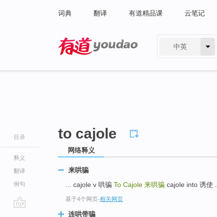
词典
翻译
有道精品课
云笔记
中英
有道 - 网易旗下搜索
to cajole
目录
网络释义
释义
来哄骗
翻译
例句
... cajole v 哄骗
To Cajole
来哄骗
cajole into 诱使 .
基于4个网页
-
相关网页
go
连哄带骗