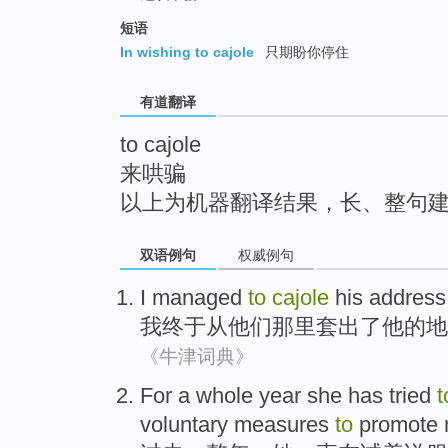
top
短语
In wishing to cajole
只期盼你停住
有道翻译
to cajole
来哄骗
以上为机器翻译结果，长、整句
双语例句
权威例句
I
managed
to
cajole
his
address
我
终于
从
他们那里套
出了
他
的
地
《牛津词典》
For a whole
year
she
has
tried
voluntary
measures
to
promote