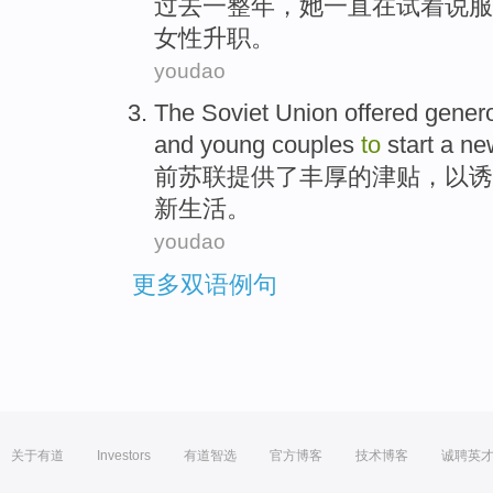
过去一整
年
，
她
一直
在
试
着
说服
女性升职。
youdao
The Soviet
Union
offered
gener
and
young
couples
to
start a
ne
前
苏联
提供了
丰厚
的
津贴
，
以
诱
新
生活。
youdao
更多双语例句
关于有道
Investors
有道智选
官方博客
技术博客
诚聘英