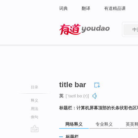
词典
翻译
有道精品课
中
有道 - 网易旗下搜索
title bar
目录
英
[ˈtaɪtl bɑː(r)]
释义
标题栏：计算机屏幕顶部的长条状彩色区
用法
例句
网络释义
专业释义
英英
go
标题栏