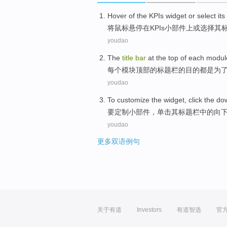
Hover
of the
KPIs
widget
or
select
its
将
鼠标
悬停在
KPIs
小部件
上
或
选择
其
youdao
The
title
bar
at the
top
of
each
modul
每个
模块
顶部
的
标题
栏
的
目的
都是为
youdao
To
customize
the widget
,
click
the do
要
定制
小
部件，
单击
其标题栏中的
向
youdao
更多双语例句
关于有道
Investors
有道智选
官