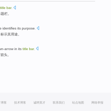
title
bar
.
标题
栏
。
e
identifies
its
purpose
.
了
标示
其
用途。
wn-arrow
in
its
title
bar
.
下
箭头。
方博客
技术博客
诚聘英才
联系我们
站点地图
网络举报