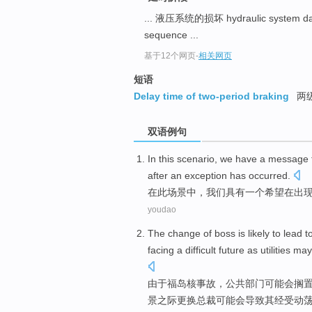
... 液压系统的损坏 hydraulic system 
sequence ...
基于12个网页
-
相关网页
短语
Delay time of two-period braking
两
双语例句
In
this
scenario
,
we
have
a
message
after
an exception
has occurred
.
在
此
场景中
，
我们
具有
一
个
希望
在
出
youdao
The
change
of
boss
is
likely
to
lead t
facing
a
difficult
future
as
utilities
may
由于福岛核事故
，
公共部门
可能
会搁
景
之际
更换
总裁
可能
会
导致
其经受
动