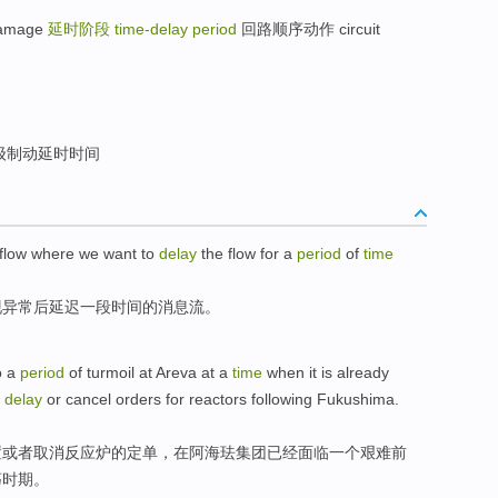
damage
延时阶段
time-delay period
回路顺序动作 circuit
级制动延时时间
flow
where
we want
to
delay
the flow for a
period
of
time
现
异常
后
延迟
一
段
时间
的
消息
流
。
o
a
period
of
turmoil
at
Areva
at
a
time
when it
is already
delay
or
cancel
orders
for reactors following
Fukushima
.
置
或者
取消
反应炉
的
定单
，
在
阿海珐集团
已经
面临
一个
艰难
前
荡
时期
。