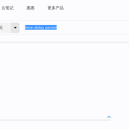
云笔记
惠惠
更多产品
英