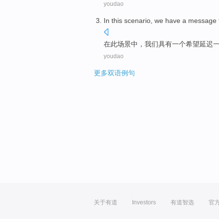
youdao
In
this
scenario
,
we
have
a
message
在
此
场景中
，
我们
具有
一
个
希望
延迟
youdao
更多双语例句
关于有道
Investors
有道智选
官