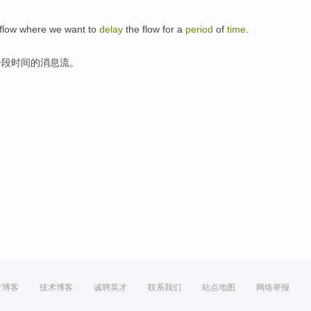
flow
where
we want to
delay
the flow for a
period
of
time
.
一
段时间
的
消息
流
。
方博客
技术博客
诚聘英才
联系我们
站点地图
网络举报