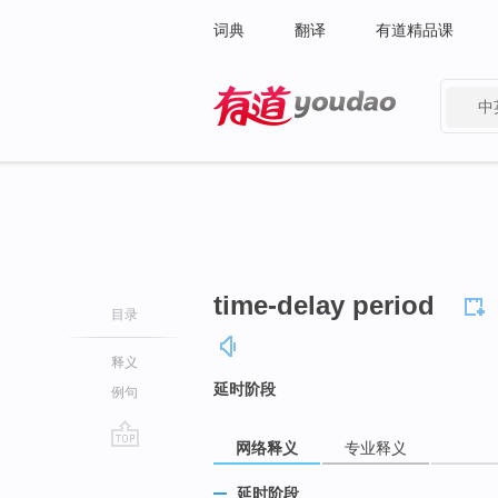
词典
翻译
有道精品课
中
有道 - 网易旗下搜索
time-delay period
目录
释义
延时阶段
例句
网络释义
专业释义
go
top
延时阶段