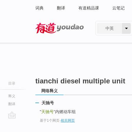
词典
翻译
有道精品课
云笔记
中英
有道 - 网易旗下搜索
tianchi diesel multiple unit
目录
网络释义
释义
天驰号
翻译
"
天驰号
"内燃动车组
基于1个网页
-
相关网页
go
top